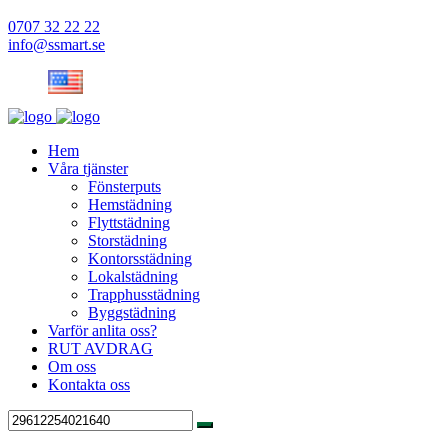
0707 32 22 22
info@ssmart.se
Hem
Våra tjänster
Fönsterputs
Hemstädning
Flyttstädning
Storstädning
Kontorsstädning
Lokalstädning
Trapphusstädning
Byggstädning
Varför anlita oss?
RUT AVDRAG
Om oss
Kontakta oss