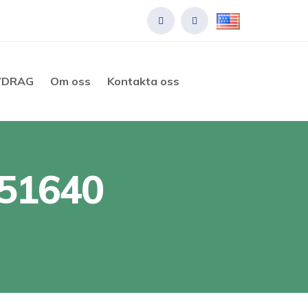
VDRAG
Om oss
Kontakta oss
051640