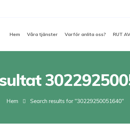
Hem
Våra tjänster
Varför anlita oss?
RUT A
sultat 30229250
Hem
Search results for "30229250051640"