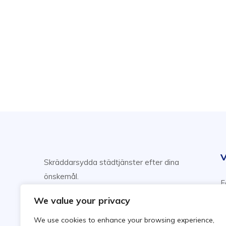
V
Skräddarsydda städtjänster efter dina
önskemål.
F
Njut av din fritid, vi sköter städning!
H
We value your privacy
F
We use cookies to enhance your browsing experience,