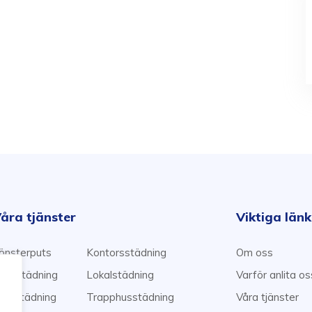
åra tjänster
Viktiga län
önsterputs
Kontorsstädning
Om oss
emstädning
Lokalstädning
Varför anlita o
lyttstädning
Trapphusstädning
Våra tjänster