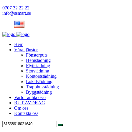
0707 32 22 22
info@ssmart.se
Hem
Våra tjänster
Fönsterputs
Hemstädning
Flyttstädning
Storstädning
Kontorsstädning
Lokalstädning
Trapphusstädning
Byggstädning
Varför anlita oss?
RUT AVDRAG
Om oss
Kontakta oss