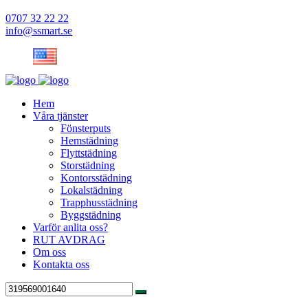
0707 32 22 22
info@ssmart.se
Hem
Våra tjänster
Fönsterputs
Hemstädning
Flyttstädning
Storstädning
Kontorsstädning
Lokalstädning
Trapphusstädning
Byggstädning
Varför anlita oss?
RUT AVDRAG
Om oss
Kontakta oss