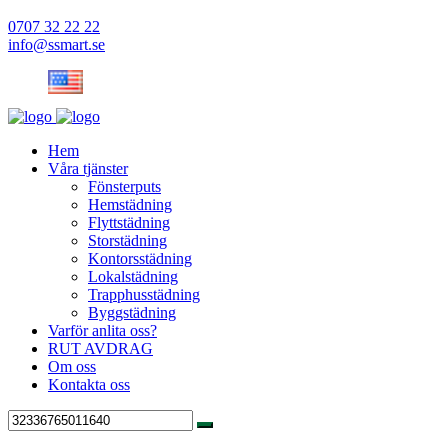
0707 32 22 22
info@ssmart.se
Hem
Våra tjänster
Fönsterputs
Hemstädning
Flyttstädning
Storstädning
Kontorsstädning
Lokalstädning
Trapphusstädning
Byggstädning
Varför anlita oss?
RUT AVDRAG
Om oss
Kontakta oss