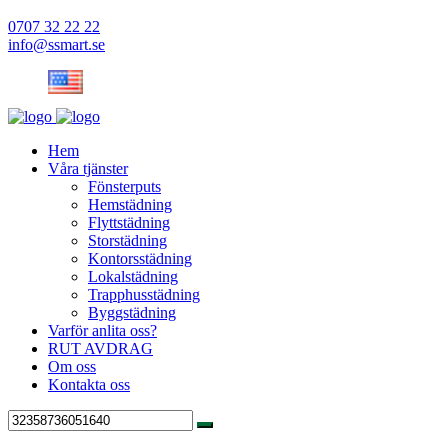
0707 32 22 22
info@ssmart.se
Hem
Våra tjänster
Fönsterputs
Hemstädning
Flyttstädning
Storstädning
Kontorsstädning
Lokalstädning
Trapphusstädning
Byggstädning
Varför anlita oss?
RUT AVDRAG
Om oss
Kontakta oss