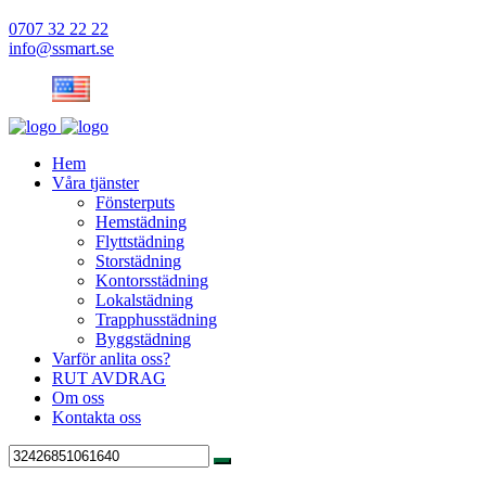
0707 32 22 22
info@ssmart.se
Hem
Våra tjänster
Fönsterputs
Hemstädning
Flyttstädning
Storstädning
Kontorsstädning
Lokalstädning
Trapphusstädning
Byggstädning
Varför anlita oss?
RUT AVDRAG
Om oss
Kontakta oss