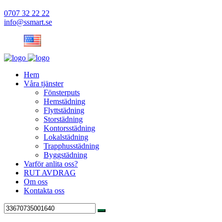
0707 32 22 22
info@ssmart.se
Hem
Våra tjänster
Fönsterputs
Hemstädning
Flyttstädning
Storstädning
Kontorsstädning
Lokalstädning
Trapphusstädning
Byggstädning
Varför anlita oss?
RUT AVDRAG
Om oss
Kontakta oss