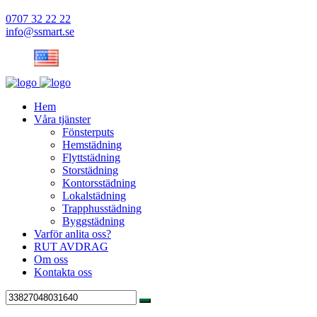
0707 32 22 22
info@ssmart.se
Hem
Våra tjänster
Fönsterputs
Hemstädning
Flyttstädning
Storstädning
Kontorsstädning
Lokalstädning
Trapphusstädning
Byggstädning
Varför anlita oss?
RUT AVDRAG
Om oss
Kontakta oss