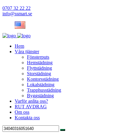
0707 32 22 22
info@ssmart.se
Hem
Våra tjänster
Fönsterputs
Hemstädning
Flyttstädning
Storstädning
Kontorsstädning
Lokalstädning
Trapphusstädning
Byggstädning
Varför anlita oss?
RUT AVDRAG
Om oss
Kontakta oss