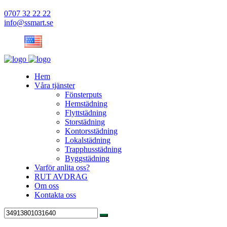
0707 32 22 22
info@ssmart.se
Hem
Våra tjänster
Fönsterputs
Hemstädning
Flyttstädning
Storstädning
Kontorsstädning
Lokalstädning
Trapphusstädning
Byggstädning
Varför anlita oss?
RUT AVDRAG
Om oss
Kontakta oss