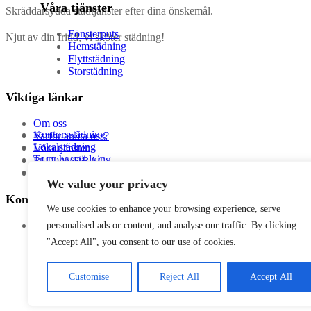
Våra tjänster
Skräddarsydda städtjänster efter dina önskemål.
Fönsterputs
Njut av din fritid, vi sköter städning!
Hemstädning
Flyttstädning
Storstädning
Viktiga länkar
Om oss
Kontorsstädning
Varför anlita oss?
Lokalstädning
Våra tjänster
Trapphusstädning
RUT AVDRAG
Byggstädning
Kontakta oss
We value your privacy
Kontaktinformation
We use cookies to enhance your browsing experience, serve
Arbetstider:
personalised ads or content, and analyse our traffic. By clicking
Mån – Fre: 08:00 – 17:00
"Accept All", you consent to our use of cookies.
Lör: 10:00 – 16:00
info@ssmart.se
+46707322222
Customise
Reject All
Accept All