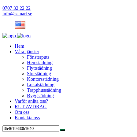
0707 32 22 22
info@ssmart.se
Hem
Våra tjänster
Fönsterputs
Hemstädning
Flyttstädning
Storstädning
Kontorsstädning
Lokalstädning
Trapphusstädning
Byggstädning
Varför anlita oss?
RUT AVDRAG
Om oss
Kontakta oss