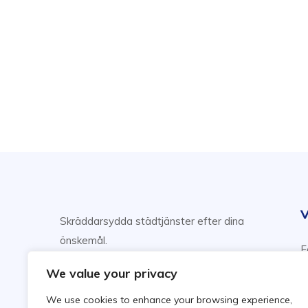
V
Skräddarsydda städtjänster efter dina
önskemål.
F
Njut av din fritid, vi sköter städning!
H
We value your privacy
F
We use cookies to enhance your browsing experience,