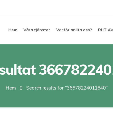
Hem
Våra tjänster
Varför anlita oss?
RUT A
sultat 36678224
Hem
Search results for "36678224011640"