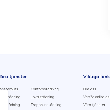
åra tjänster
Viktiga län
önsterputs
Kontorsstädning
Om oss
emstädning
Lokalstädning
Varför anlita o
lyttstädning
Trapphusstädning
Våra tjänster