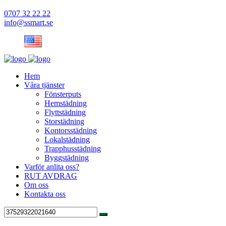
0707 32 22 22
info@ssmart.se
Hem
Våra tjänster
Fönsterputs
Hemstädning
Flyttstädning
Storstädning
Kontorsstädning
Lokalstädning
Trapphusstädning
Byggstädning
Varför anlita oss?
RUT AVDRAG
Om oss
Kontakta oss