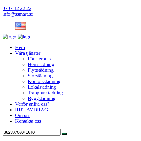
0707 32 22 22
info@ssmart.se
Hem
Våra tjänster
Fönsterputs
Hemstädning
Flyttstädning
Storstädning
Kontorsstädning
Lokalstädning
Trapphusstädning
Byggstädning
Varför anlita oss?
RUT AVDRAG
Om oss
Kontakta oss