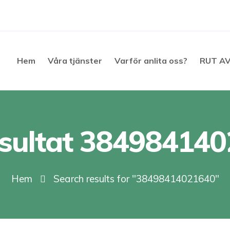
Hem
Våra tjänster
Varför anlita oss?
RUT A
sultat 38498414
Hem
Search results for "38498414021640"