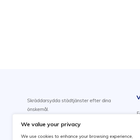
V
Skräddarsydda städtjänster efter dina
önskemål.
F
Njut av din fritid, vi sköter städning!
H
We value your privacy
F
We use cookies to enhance your browsing experience,