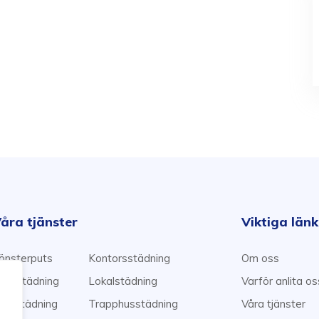
åra tjänster
Viktiga län
önsterputs
Kontorsstädning
Om oss
emstädning
Lokalstädning
Varför anlita o
lyttstädning
Trapphusstädning
Våra tjänster