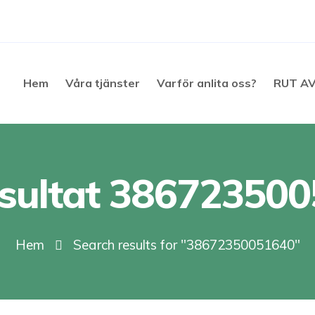
Hem
Våra tjänster
Varför anlita oss?
RUT A
sultat 38672350
Hem
Search results for "38672350051640"