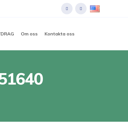
VDRAG
Om oss
Kontakta oss
051640