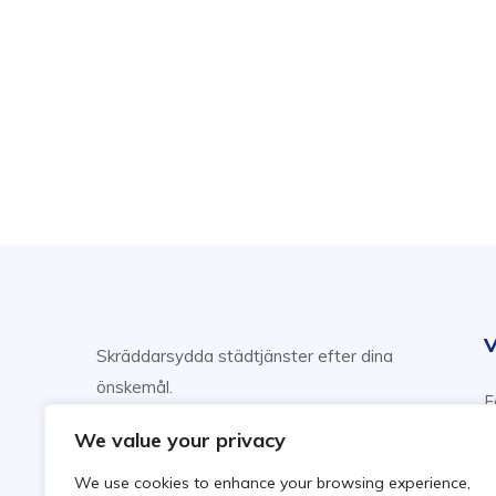
V
Skräddarsydda städtjänster efter dina
önskemål.
F
Njut av din fritid, vi sköter städning!
H
We value your privacy
F
We use cookies to enhance your browsing experience,