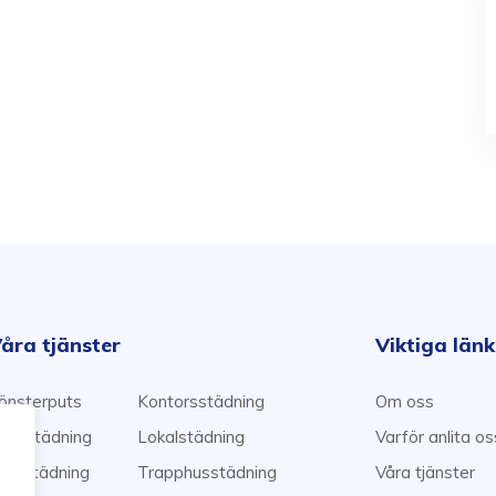
åra tjänster
Viktiga län
önsterputs
Kontorsstädning
Om oss
emstädning
Lokalstädning
Varför anlita o
lyttstädning
Trapphusstädning
Våra tjänster