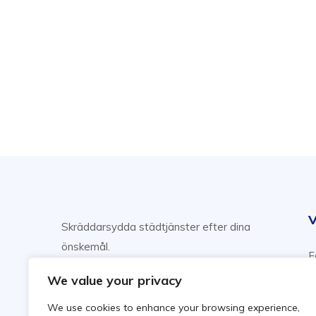
V
Skräddarsydda städtjänster efter dina
önskemål.
F
Njut av din fritid, vi sköter städning!
H
We value your privacy
F
We use cookies to enhance your browsing experience,