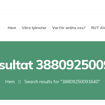
Hem
Våra tjänster
Varför anlita oss?
RUT A
sultat 38809250
Hem
Search results for "38809250091640"