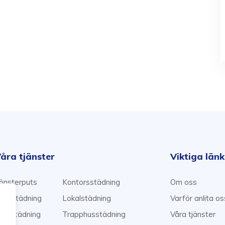
åra tjänster
Viktiga län
önsterputs
Kontorsstädning
Om oss
emstädning
Lokalstädning
Varför anlita o
lyttstädning
Trapphusstädning
Våra tjänster