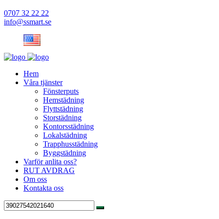
0707 32 22 22
info@ssmart.se
Hem
Våra tjänster
Fönsterputs
Hemstädning
Flyttstädning
Storstädning
Kontorsstädning
Lokalstädning
Trapphusstädning
Byggstädning
Varför anlita oss?
RUT AVDRAG
Om oss
Kontakta oss