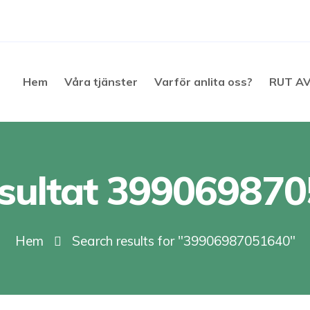
Hem
Våra tjänster
Varför anlita oss?
RUT A
sultat 39906987
Hem
Search results for "39906987051640"