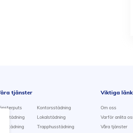
åra tjänster
Viktiga län
önsterputs
Kontorsstädning
Om oss
emstädning
Lokalstädning
Varför anlita o
lyttstädning
Trapphusstädning
Våra tjänster