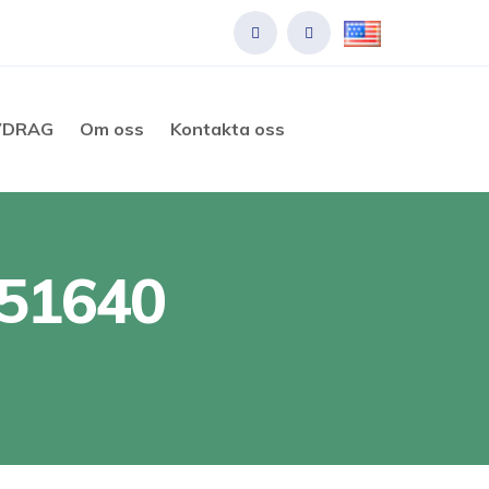
VDRAG
Om oss
Kontakta oss
051640