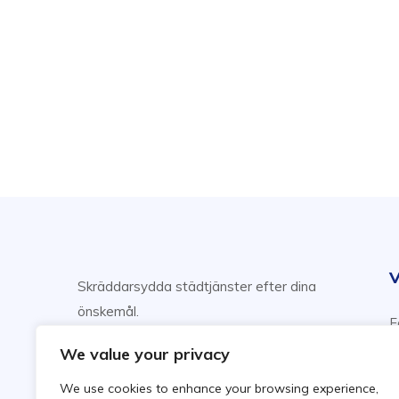
V
Skräddarsydda städtjänster efter dina
önskemål.
F
Njut av din fritid, vi sköter städning!
H
We value your privacy
F
We use cookies to enhance your browsing experience,