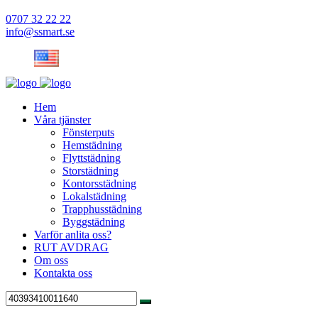
0707 32 22 22
info@ssmart.se
Hem
Våra tjänster
Fönsterputs
Hemstädning
Flyttstädning
Storstädning
Kontorsstädning
Lokalstädning
Trapphusstädning
Byggstädning
Varför anlita oss?
RUT AVDRAG
Om oss
Kontakta oss