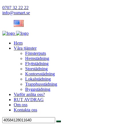
0707 32 22 22
info@ssmart.se
Hem
Våra tjänster
Fönsterputs
Hemstädning
Flyttstädning
Storstädning
Kontorsstädning
Lokalstädning
Trapphusstädning
Byggstädning
Varför anlita oss?
RUT AVDRAG
Om oss
Kontakta oss