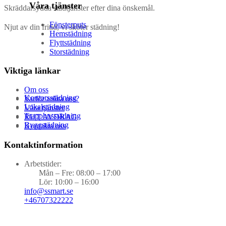
Våra tjänster
Skräddarsydda städtjänster efter dina önskemål.
Fönsterputs
Njut av din fritid, vi sköter städning!
Hemstädning
Flyttstädning
Storstädning
Viktiga länkar
Om oss
Kontorsstädning
Varför anlita oss?
Lokalstädning
Våra tjänster
Trapphusstädning
RUT AVDRAG
Byggstädning
Kontakta oss
Kontaktinformation
Arbetstider:
Mån – Fre: 08:00 – 17:00
Lör: 10:00 – 16:00
info@ssmart.se
+46707322222