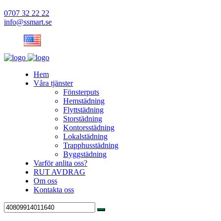
0707 32 22 22
info@ssmart.se
Hem
Våra tjänster
Fönsterputs
Hemstädning
Flyttstädning
Storstädning
Kontorsstädning
Lokalstädning
Trapphusstädning
Byggstädning
Varför anlita oss?
RUT AVDRAG
Om oss
Kontakta oss