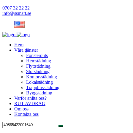
0707 32 22 22
info@ssmart.se
Hem
Våra tjänster
Fönsterputs
Hemstädning
Flyttstädning
Storstädning
Kontorsstädning
Lokalstädning
Trapphusstädning
Byggstädning
Varför anlita oss?
RUT AVDRAG
Om oss
Kontakta oss