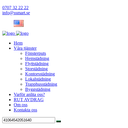
0707 32 22 22
info@ssmart.se
Hem
Våra tjänster
Fönsterputs
Hemstädning
Flyttstädning
Storstädning
Kontorsstädning
Lokalstädning
Trapphusstädning
Byggstädning
Varför anlita oss?
RUT AVDRAG
Om oss
Kontakta oss