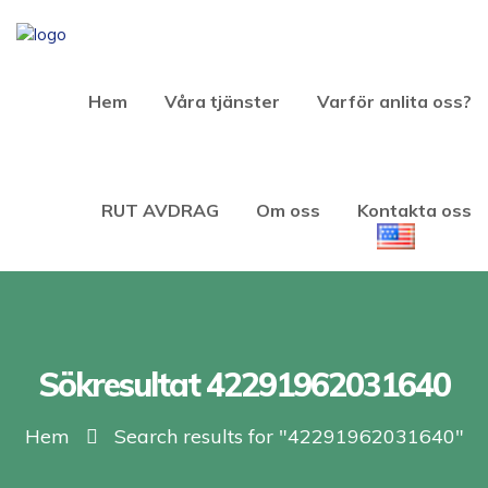
Hem
Våra tjänster
Varför anlita oss?
RUT AVDRAG
Om oss
Kontakta oss
Sökresultat 42291962031640
Hem
Search results for "42291962031640"