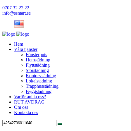
0707 32 22 22
info@ssmart.se
Hem
Våra tjänster
Fönsterputs
Hemstädning
Flyttstädning
Storstädning
Kontorsstädning
Lokalstädning
Trapphusstädning
Byggstädning
Varför anlita oss?
RUT AVDRAG
Om oss
Kontakta oss