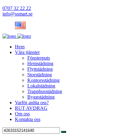
0707 32 22 22
info@ssmart.se
Hem
Våra tjänster
Fönsterputs
Hemstädning
Flyttstädning
Storstädning
Kontorsstädning
Lokalstädning
Trapphusstädning
Byggstädning
Varför anlita oss?
RUT AVDRAG
Om oss
Kontakta oss