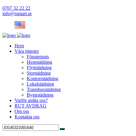
0707 32 22 22
info@ssmart.se
Hem
Våra tjänster
Fönsterputs
Hemstädning
Flyttstädning
Storstädning
Kontorsstädning
Lokalstädning
Trapphusstädning
Byggstädning
Varför anlita oss?
RUT AVDRAG
Om oss
Kontakta oss