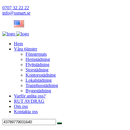
0707 32 22 22
info@ssmart.se
Hem
Våra tjänster
Fönsterputs
Hemstädning
Flyttstädning
Storstädning
Kontorsstädning
Lokalstädning
Trapphusstädning
Byggstädning
Varför anlita oss?
RUT AVDRAG
Om oss
Kontakta oss