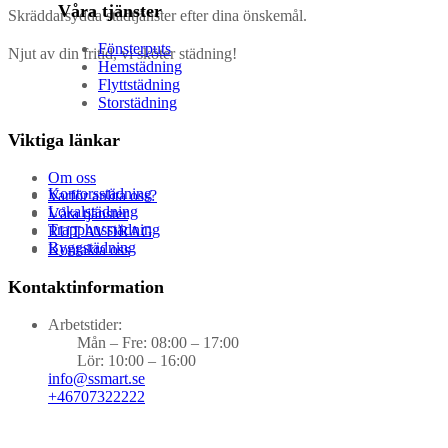
Våra tjänster
Skräddarsydda städtjänster efter dina önskemål.
Fönsterputs
Njut av din fritid, vi sköter städning!
Hemstädning
Flyttstädning
Storstädning
Viktiga länkar
Om oss
Kontorsstädning
Varför anlita oss?
Lokalstädning
Våra tjänster
Trapphusstädning
RUT AVDRAG
Byggstädning
Kontakta oss
Kontaktinformation
Arbetstider:
Mån – Fre: 08:00 – 17:00
Lör: 10:00 – 16:00
info@ssmart.se
+46707322222