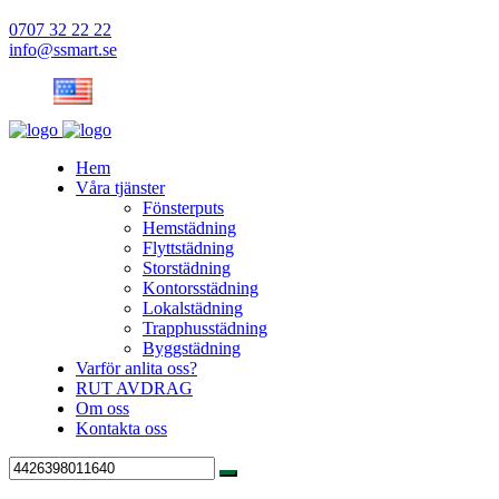
0707 32 22 22
info@ssmart.se
Hem
Våra tjänster
Fönsterputs
Hemstädning
Flyttstädning
Storstädning
Kontorsstädning
Lokalstädning
Trapphusstädning
Byggstädning
Varför anlita oss?
RUT AVDRAG
Om oss
Kontakta oss