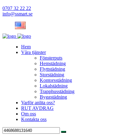
0707 32 22 22
info@ssmart.se
Hem
Våra tjänster
Fönsterputs
Hemstädning
Flyttstädning
Storstädning
Kontorsstädning
Lokalstädning
Trapphusstädning
Byggstädning
Varför anlita oss?
RUT AVDRAG
Om oss
Kontakta oss