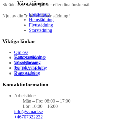
Våra tjänster
Skräddarsydda städtjänster efter dina önskemål.
Fönsterputs
Njut av din fritid, vi sköter städning!
Hemstädning
Flyttstädning
Storstädning
Viktiga länkar
Om oss
Kontorsstädning
Varför anlita oss?
Lokalstädning
Våra tjänster
Trapphusstädning
RUT AVDRAG
Byggstädning
Kontakta oss
Kontaktinformation
Arbetstider:
Mån – Fre: 08:00 – 17:00
Lör: 10:00 – 16:00
info@ssmart.se
+46707322222