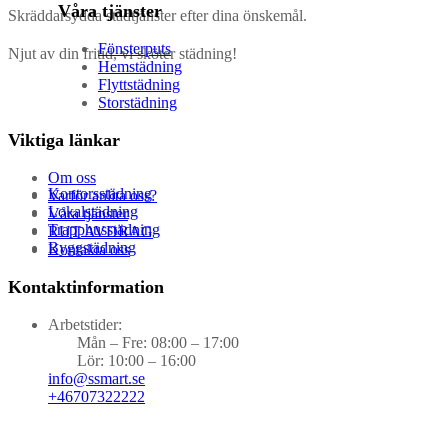
Våra tjänster
Skräddarsydda städtjänster efter dina önskemål.
Fönsterputs
Njut av din fritid, vi sköter städning!
Hemstädning
Flyttstädning
Storstädning
Viktiga länkar
Om oss
Kontorsstädning
Varför anlita oss?
Lokalstädning
Våra tjänster
Trapphusstädning
RUT AVDRAG
Byggstädning
Kontakta oss
Kontaktinformation
Arbetstider:
Mån – Fre: 08:00 – 17:00
Lör: 10:00 – 16:00
info@ssmart.se
+46707322222