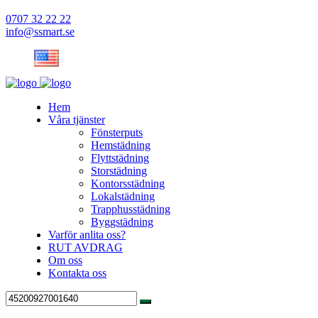
0707 32 22 22
info@ssmart.se
Hem
Våra tjänster
Fönsterputs
Hemstädning
Flyttstädning
Storstädning
Kontorsstädning
Lokalstädning
Trapphusstädning
Byggstädning
Varför anlita oss?
RUT AVDRAG
Om oss
Kontakta oss