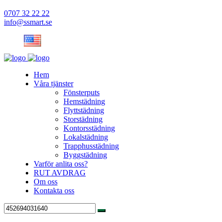
0707 32 22 22
info@ssmart.se
Hem
Våra tjänster
Fönsterputs
Hemstädning
Flyttstädning
Storstädning
Kontorsstädning
Lokalstädning
Trapphusstädning
Byggstädning
Varför anlita oss?
RUT AVDRAG
Om oss
Kontakta oss