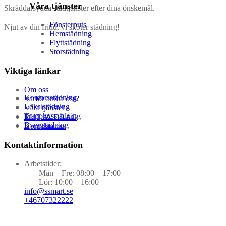
Våra tjänster
Skräddarsydda städtjänster efter dina önskemål.
Fönsterputs
Njut av din fritid, vi sköter städning!
Hemstädning
Flyttstädning
Storstädning
Viktiga länkar
Om oss
Kontorsstädning
Varför anlita oss?
Lokalstädning
Våra tjänster
Trapphusstädning
RUT AVDRAG
Byggstädning
Kontakta oss
Kontaktinformation
Arbetstider:
Mån – Fre: 08:00 – 17:00
Lör: 10:00 – 16:00
info@ssmart.se
+46707322222