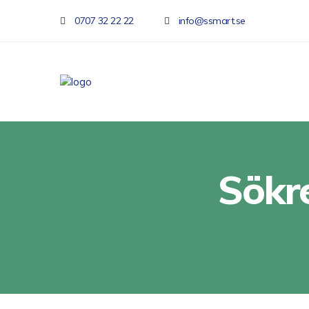
0707 32 22 22
info@ssmart.se
Sökr