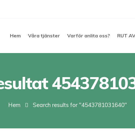
Hem
Våra tjänster
Varför anlita oss?
RUT A
esultat 45437810
Hem
Search results for "4543781031640"