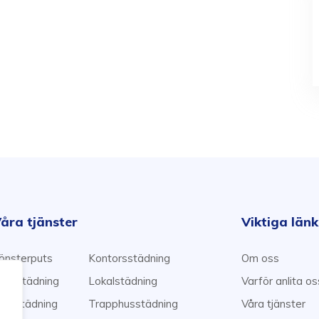
åra tjänster
Viktiga län
önsterputs
Kontorsstädning
Om oss
emstädning
Lokalstädning
Varför anlita o
lyttstädning
Trapphusstädning
Våra tjänster