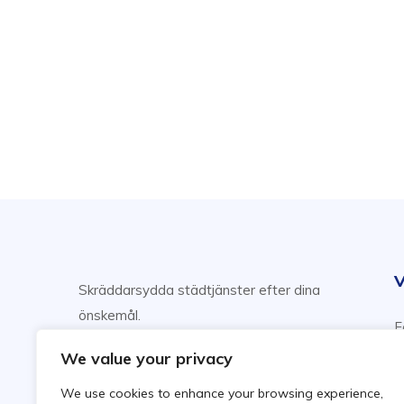
V
Skräddarsydda städtjänster efter dina
önskemål.
F
Njut av din fritid, vi sköter städning!
H
We value your privacy
F
We use cookies to enhance your browsing experience,