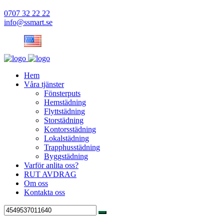
0707 32 22 22
info@ssmart.se
Hem
Våra tjänster
Fönsterputs
Hemstädning
Flyttstädning
Storstädning
Kontorsstädning
Lokalstädning
Trapphusstädning
Byggstädning
Varför anlita oss?
RUT AVDRAG
Om oss
Kontakta oss