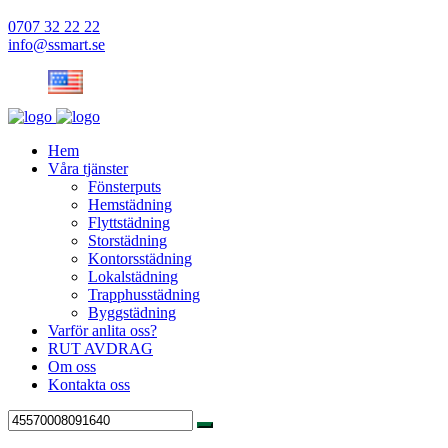
0707 32 22 22
info@ssmart.se
Hem
Våra tjänster
Fönsterputs
Hemstädning
Flyttstädning
Storstädning
Kontorsstädning
Lokalstädning
Trapphusstädning
Byggstädning
Varför anlita oss?
RUT AVDRAG
Om oss
Kontakta oss