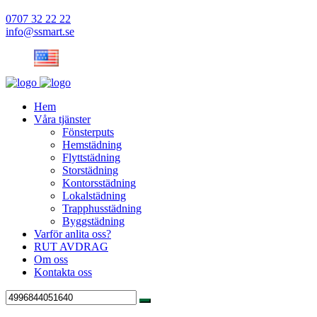
0707 32 22 22
info@ssmart.se
Hem
Våra tjänster
Fönsterputs
Hemstädning
Flyttstädning
Storstädning
Kontorsstädning
Lokalstädning
Trapphusstädning
Byggstädning
Varför anlita oss?
RUT AVDRAG
Om oss
Kontakta oss