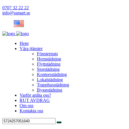
0707 32 22 22
info@ssmart.se
Hem
Våra tjänster
Fönsterputs
Hemstädning
Flyttstädning
Storstädning
Kontorsstädning
Lokalstädning
Trapphusstädning
Byggstädning
Varför anlita oss?
RUT AVDRAG
Om oss
Kontakta oss