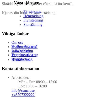
Våra tjänster
Skräddarsydda städtjänster efter dina önskemål.
Fönsterputs
Njut av din fritid, vi sköter städning!
Hemstädning
Flyttstädning
Storstädning
Viktiga länkar
Om oss
Kontorsstädning
Varför anlita oss?
Lokalstädning
Våra tjänster
Trapphusstädning
RUT AVDRAG
Byggstädning
Kontakta oss
Kontaktinformation
Arbetstider:
Mån – Fre: 08:00 – 17:00
Lör: 10:00 – 16:00
info@ssmart.se
+46707322222