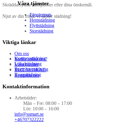
Våra tjänster
Skräddarsydda städtjänster efter dina önskemål.
Fönsterputs
Njut av din fritid, vi sköter städning!
Hemstädning
Flyttstädning
Storstädning
Viktiga länkar
Om oss
Kontorsstädning
Varför anlita oss?
Lokalstädning
Våra tjänster
Trapphusstädning
RUT AVDRAG
Byggstädning
Kontakta oss
Kontaktinformation
Arbetstider:
Mån – Fre: 08:00 – 17:00
Lör: 10:00 – 16:00
info@ssmart.se
+46707322222