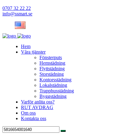
0707 32 22 22
info@ssmart.se
Hem
Våra tjänster
Fönsterputs
Hemstädning
Flyttstädning
Storstädning
Kontorsstädning
Lokalstädning
Trapphusstädning
Byggstädning
Varför anlita oss?
RUT AVDRAG
Om oss
Kontakta oss