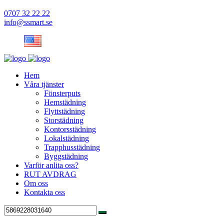
0707 32 22 22
info@ssmart.se
Hem
Våra tjänster
Fönsterputs
Hemstädning
Flyttstädning
Storstädning
Kontorsstädning
Lokalstädning
Trapphusstädning
Byggstädning
Varför anlita oss?
RUT AVDRAG
Om oss
Kontakta oss