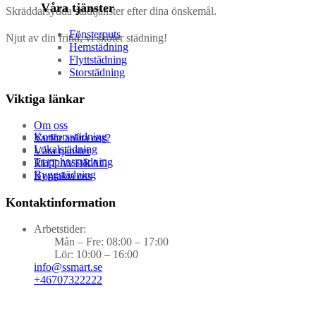
Våra tjänster
Skräddarsydda städtjänster efter dina önskemål.
Fönsterputs
Njut av din fritid, vi sköter städning!
Hemstädning
Flyttstädning
Storstädning
Viktiga länkar
Om oss
Kontorsstädning
Varför anlita oss?
Lokalstädning
Våra tjänster
Trapphusstädning
RUT AVDRAG
Byggstädning
Kontakta oss
Kontaktinformation
Arbetstider:
Mån – Fre: 08:00 – 17:00
Lör: 10:00 – 16:00
info@ssmart.se
+46707322222