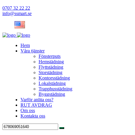
0707 32 22 22
info@ssmart.se
Hem
Våra tjänster
Fönsterputs
Hemstädning
Flyttstädning
Storstädning
Kontorsstädning
Lokalstädning
Trapphusstädning
Byggstädning
Varför anlita oss?
RUT AVDRAG
Om oss
Kontakta oss