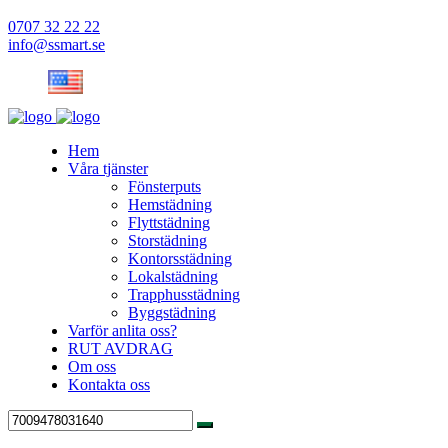
0707 32 22 22
info@ssmart.se
Hem
Våra tjänster
Fönsterputs
Hemstädning
Flyttstädning
Storstädning
Kontorsstädning
Lokalstädning
Trapphusstädning
Byggstädning
Varför anlita oss?
RUT AVDRAG
Om oss
Kontakta oss