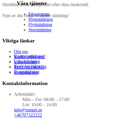
Våra tjänster
Skräddarsydda städtjänster efter dina önskemål.
Fönsterputs
Njut av din fritid, vi sköter städning!
Hemstädning
Flyttstädning
Storstädning
Viktiga länkar
Om oss
Kontorsstädning
Varför anlita oss?
Lokalstädning
Våra tjänster
Trapphusstädning
RUT AVDRAG
Byggstädning
Kontakta oss
Kontaktinformation
Arbetstider:
Mån – Fre: 08:00 – 17:00
Lör: 10:00 – 16:00
info@ssmart.se
+46707322222