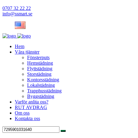
0707 32 22 22
info@ssmart.se
Hem
Våra tjänster
Fönsterputs
Hemstädning
Flyttstädning
Storstädning
Kontorsstädning
Lokalstädning
Trapphusstädning
Byggstädning
Varför anlita oss?
RUT AVDRAG
Om oss
Kontakta oss