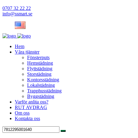
0707 32 22 22
info@ssmart.se
Hem
Våra tjänster
Fönsterputs
Hemstädning
Flyttstädning
Storstädning
Kontorsstädning
Lokalstädning
Trapphusstädning
Byggstädning
Varför anlita oss?
RUT AVDRAG
Om oss
Kontakta oss