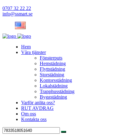
0707 32 22 22
info@ssmart.se
Hem
Våra tjänster
Fönsterputs
Hemstädning
Flyttstädning
Storstädning
Kontorsstädning
Lokalstädning
Trapphusstädning
Byggstädning
Varför anlita oss?
RUT AVDRAG
Om oss
Kontakta oss