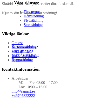
Våra tjänster
Skräddarsydda städtjänster efter dina önskemål.
Fönsterputs
Njut av din fritid, vi sköter städning!
Hemstädning
Flyttstädning
Storstädning
Viktiga länkar
Om oss
Kontorsstädning
Varför anlita oss?
Lokalstädning
Våra tjänster
Trapphusstädning
RUT AVDRAG
Byggstädning
Kontakta oss
Kontaktinformation
Arbetstider:
Mån – Fre: 08:00 – 17:00
Lör: 10:00 – 16:00
info@ssmart.se
+46707322222