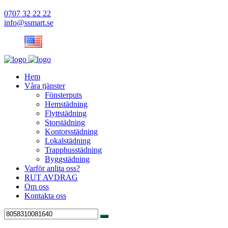
0707 32 22 22
info@ssmart.se
Hem
Våra tjänster
Fönsterputs
Hemstädning
Flyttstädning
Storstädning
Kontorsstädning
Lokalstädning
Trapphusstädning
Byggstädning
Varför anlita oss?
RUT AVDRAG
Om oss
Kontakta oss