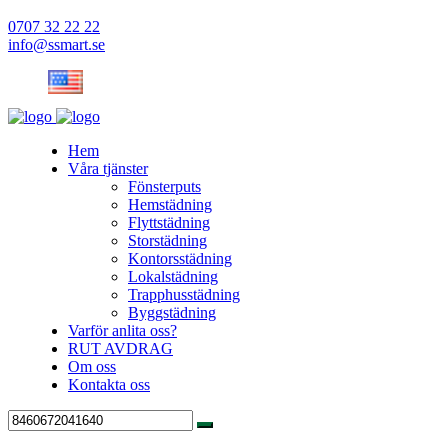
0707 32 22 22
info@ssmart.se
Hem
Våra tjänster
Fönsterputs
Hemstädning
Flyttstädning
Storstädning
Kontorsstädning
Lokalstädning
Trapphusstädning
Byggstädning
Varför anlita oss?
RUT AVDRAG
Om oss
Kontakta oss