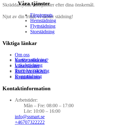
Våra tjänster
Skräddarsydda städtjänster efter dina önskemål.
Fönsterputs
Njut av din fritid, vi sköter städning!
Hemstädning
Flyttstädning
Storstädning
Viktiga länkar
Om oss
Kontorsstädning
Varför anlita oss?
Lokalstädning
Våra tjänster
Trapphusstädning
RUT AVDRAG
Byggstädning
Kontakta oss
Kontaktinformation
Arbetstider:
Mån – Fre: 08:00 – 17:00
Lör: 10:00 – 16:00
info@ssmart.se
+46707322222