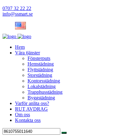
0707 32 22 22
info@ssmart.se
Hem
Våra tjänster
Fönsterputs
Hemstädning
Flyttstädning
Storstädning
Kontorsstädning
Lokalstädning
Trapphusstädning
Byggstädning
Varför anlita oss?
RUT AVDRAG
Om oss
Kontakta oss