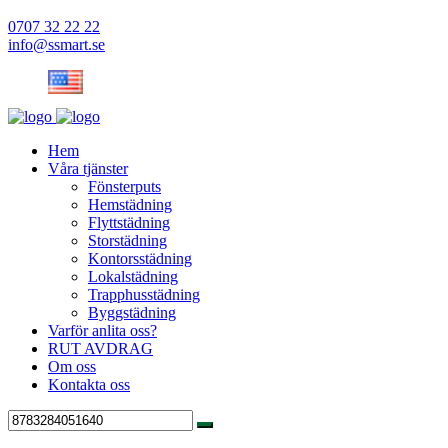
0707 32 22 22
info@ssmart.se
Hem
Våra tjänster
Fönsterputs
Hemstädning
Flyttstädning
Storstädning
Kontorsstädning
Lokalstädning
Trapphusstädning
Byggstädning
Varför anlita oss?
RUT AVDRAG
Om oss
Kontakta oss